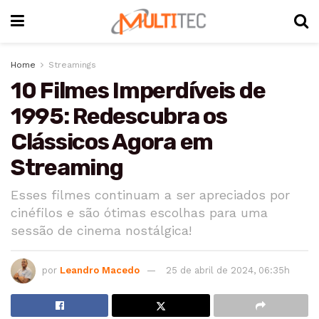
Home
Streamings
10 Filmes Imperdíveis de
1995: Redescubra os
Clássicos Agora em
Streaming
Esses filmes continuam a ser apreciados por
cinéfilos e são ótimas escolhas para uma
sessão de cinema nostálgica!
por
Leandro Macedo
25 de abril de 2024, 06:35h