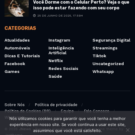
Você Dorme com o Celular Perto? Veja o que
isso pode estar fazendo com seu corpo
25 DE JUNHO DE 2025, 17:59H
CATEGORIAS
Atualidades
Instagram
Segurança Digital
Automóveis
Inteligência
Streamings
Artificial
Dicas E Tutoriais
Tiktok
Netflix
Facebook
Uncategorized
Redes Sociais
Games
Whatsapp
Saúde
Sobre Nós
Política de privacidade
Política de Cookies (BR)
Equipe
Fale Conosco
Whatsapp
Nós utilizamos cookies para garantir que você tenha a melhor
experiência em nosso site. Se você continua a usar este site,
© 2026
JNews
- Premium WordPress news & magazine theme by
assumimos que você está satisfeito.
Jegtheme
.