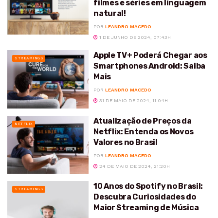
filmes e séries em linguagem
natural!
POR
LEANDRO MACEDO
1 DE JUNHO DE 2024, 07:43H
Apple TV+ Poderá Chegar aos
STREAMINGS
Smartphones Android: Saiba
Mais
POR
LEANDRO MACEDO
31 DE MAIO DE 2024, 11:04H
Atualização de Preços da
NETFLIX
Netflix: Entenda os Novos
Valores no Brasil
POR
LEANDRO MACEDO
24 DE MAIO DE 2024, 21:20H
10 Anos do Spotify no Brasil:
STREAMINGS
Descubra Curiosidades do
Maior Streaming de Música