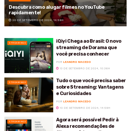
Descubra como alugar filmes no YouTube
rapidamente!
20 DE SETEMBRO DE 2024, 14:59H
iQiyi Chega ao Brasil: O novo
STREAMINGS
streaming de Dorama que
você precisa conhecer
POR
LEANDRO MACEDO
13 DE SETEMBRO DE 2024, 10:36H
Tudo o que você precisa saber
STREAMINGS
sobre Streaming: Vantagens
e Curiosidades
POR
LEANDRO MACEDO
10 DE SETEMBRO DE 2024, 14:59H
Agora será possível Pedir à
STREAMINGS
Alexa recomendações de