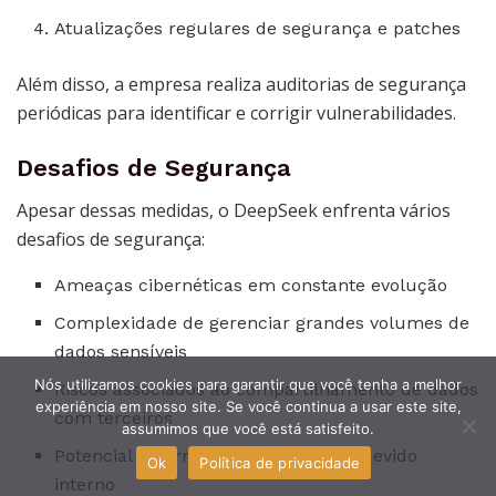
Atualizações regulares de segurança e patches
Além disso, a empresa realiza auditorias de segurança
periódicas para identificar e corrigir vulnerabilidades.
Desafios de Segurança
Apesar dessas medidas, o DeepSeek enfrenta vários
desafios de segurança:
Ameaças cibernéticas em constante evolução
Complexidade de gerenciar grandes volumes de
dados sensíveis
Nós utilizamos cookies para garantir que você tenha a melhor
Riscos associados ao compartilhamento de dados
experiência em nosso site. Se você continua a usar este site,
com terceiros
assumimos que você está satisfeito.
Potencial de erro humano ou uso indevido
Ok
Política de privacidade
interno