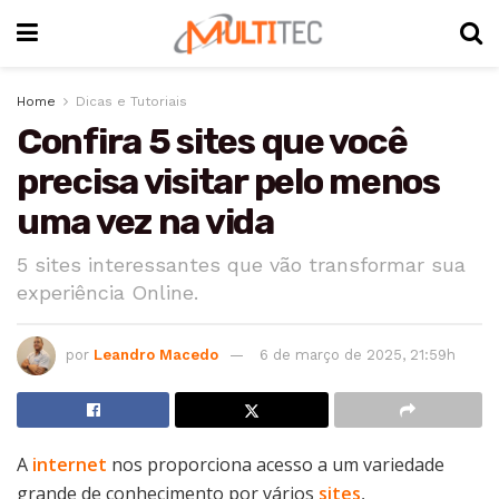
Home
Dicas e Tutoriais
Confira 5 sites que você
precisa visitar pelo menos
uma vez na vida
5 sites interessantes que vão transformar sua
experiência Online.
por
Leandro Macedo
6 de março de 2025, 21:59h
A
internet
nos proporciona acesso a um variedade
grande de conhecimento por vários
sites
,