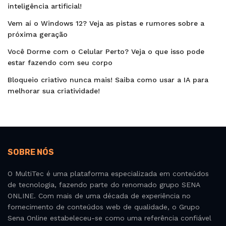
inteligência artificial!
Vem aí o Windows 12? Veja as pistas e rumores sobre a
próxima geração
Você Dorme com o Celular Perto? Veja o que isso pode
estar fazendo com seu corpo
Bloqueio criativo nunca mais! Saiba como usar a IA para
melhorar sua criatividade!
SOBRE NÓS
O MultiTec é uma plataforma especializada em conteúdos
de tecnologia, fazendo parte do renomado grupo SENA
ONLINE. Com mais de uma década de experiência no
fornecimento de conteúdos web de qualidade, o Grupo
Sena Online estabeleceu-se como uma referência confiável