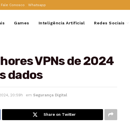
Fale Conosco
Whatsapp
ais
Games
Inteligência Artificial
Redes Sociais
lhores VPNs de 2024
us dados
2024, 20:59h
em
Segurança Digital
Share on Twitter