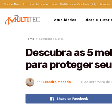
Sobre Nós
Política de privacidade
Política de Cookies (BR)
Equipe
Atualidades
Dicas e Tutori
Home
Segurança Digital
Descubra as 5 me
para proteger se
por
Leandro Macedo
18 de setembro de 
Share on Facebook