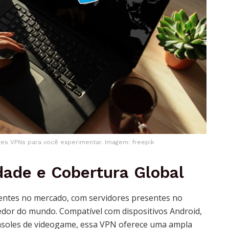
es VPNs para você experimentar. Imagem: freepik
idade e Cobertura Global
ntes no mercado, com servidores presentes no
redor do mundo. Compatível com dispositivos Android,
onsoles de videogame, essa VPN oferece uma ampla