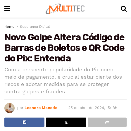
Home
Segurança Digital
Novo Golpe Altera Código de
Barras de Boletos e QR Code
do Pix: Entenda
Com a crescente popularidade do Pix como
meio de pagamento, é crucial estar ciente dos
riscos e adotar medidas para se proteger
contra golpes e fraudes.
por
Leandro Macedo
25 de abril de 2024, 15:18h